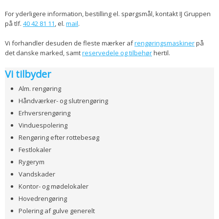
For yderligere information, bestilling el. spørgsmål, kontakt IJ Gruppen
på tlf.
40 42 81 11
, el.
mail
.
Vi forhandler desuden de fleste mærker af
rengøringsmaskiner​
på
det danske marked, samt
reservedele og tilbehør
hertil.
Vi tilbyder
​Alm. rengøring
Håndværker- og slutrengøring
Erhversrengøring
Vinduespolering
Rengøring efter rottebesøg
Festlokaler
Rygerym
Vandskader
Kontor- og mødelokaler
Hovedrengøring
Polering af gulve generelt